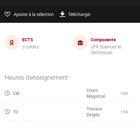
Ajouter à la sélection
Télécharger
ECTS
Composante
3 crédits
UFR Sciences et
Techniques
Heures d'enseignement
Cours
CM
10h
Magistral
Travaux
TD
15h
Dirigés