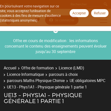
Aller à
En poursuivant votre navigation sur ce
site, vous acceptez l'utilisation de
Accepter
Refuser
cookies à des fins de mesure d'audience
Se connecter
(statistiques anonymes).
Offre en cours de modification : les informations
concernant le contenu des enseignements peuvent évoluer
jusqu’au 30 septembre
Accueil
Offre de formation
Licence (LMD)
Licence Informatique
parcours à choix
parcours Maths Physique Chimie
UE obligatoires MPC
UE13 - Phys1A1 - Physique générale 1 partie 1
UE13 - PHYS1A1 - PHYSIQUE
GÉNÉRALE 1 PARTIE 1