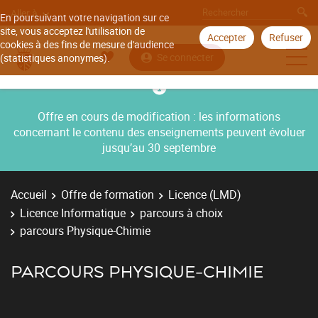
Aller à
En poursuivant votre navigation sur ce
site, vous acceptez l'utilisation de
Accepter
Refuser
cookies à des fins de mesure d'audience
Se connecter
(statistiques anonymes).
Offre en cours de modification : les informations
concernant le contenu des enseignements peuvent évoluer
jusqu’au 30 septembre
Accueil
Offre de formation
Licence (LMD)
Licence Informatique
parcours à choix
parcours Physique-Chimie
PARCOURS PHYSIQUE-CHIMIE