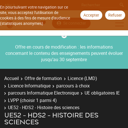
Aller à
En poursuivant votre navigation sur ce
site, vous acceptez l'utilisation de
Accepter
Refuser
cookies à des fins de mesure d'audience
Se connecter
(statistiques anonymes).
Offre en cours de modification : les informations
concernant le contenu des enseignements peuvent évoluer
jusqu’au 30 septembre
Accueil
Offre de formation
Licence (LMD)
Licence Informatique
parcours à choix
parcours Informatique Electronique
UE obligatoires IE
LVPP (choisir 1 parmi 4)
UE52 - HDS2 - Histoire des sciences
UE52 - HDS2 - HISTOIRE DES
SCIENCES