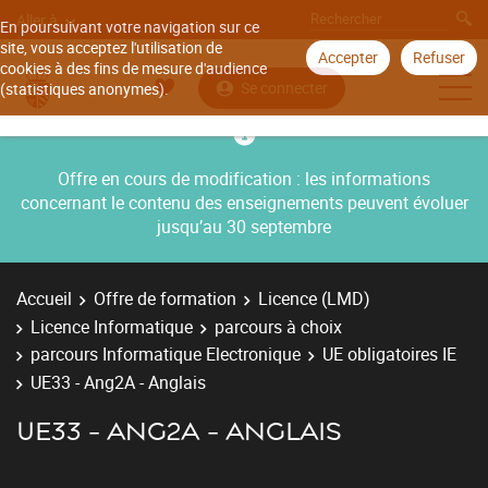
Aller à
En poursuivant votre navigation sur ce
site, vous acceptez l'utilisation de
Accepter
Refuser
cookies à des fins de mesure d'audience
Se connecter
(statistiques anonymes).
Offre en cours de modification : les informations
concernant le contenu des enseignements peuvent évoluer
jusqu’au 30 septembre
Accueil
Offre de formation
Licence (LMD)
Licence Informatique
parcours à choix
parcours Informatique Electronique
UE obligatoires IE
UE33 - Ang2A - Anglais
UE33 - ANG2A - ANGLAIS