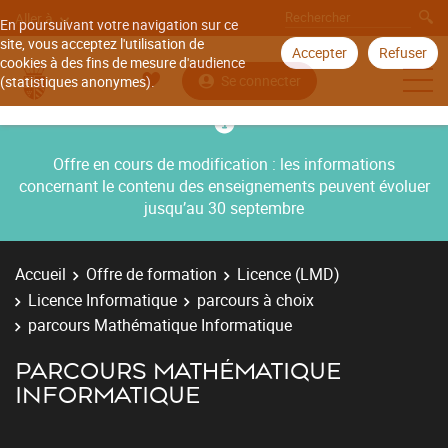
Aller à
En poursuivant votre navigation sur ce
site, vous acceptez l'utilisation de
Accepter
Refuser
cookies à des fins de mesure d'audience
Se connecter
(statistiques anonymes).
Offre en cours de modification : les informations
concernant le contenu des enseignements peuvent évoluer
jusqu’au 30 septembre
Accueil
Offre de formation
Licence (LMD)
Licence Informatique
parcours à choix
parcours Mathématique Informatique
PARCOURS MATHÉMATIQUE
INFORMATIQUE