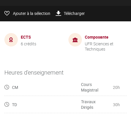
Ajouter à la sélection
Télécharger
ECTS
Composante
6 crédits
UFR Sciences et
Techniques
Heures d'enseignement
Cours
CM
20h
Magistral
Travaux
TD
30h
Dirigés