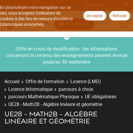
Aller à
En poursuivant votre navigation sur ce
site, vous acceptez l'utilisation de
Accepter
Refuser
cookies à des fins de mesure d'audience
Se connecter
(statistiques anonymes).
Offre en cours de modification : les informations
concernant le contenu des enseignements peuvent évoluer
jusqu’au 30 septembre
Accueil
Offre de formation
Licence (LMD)
Licence Informatique
parcours à choix
parcours Mathématique Physique
UE obligatoires
UE28 - Math2B - Algèbre linéaire et géométrie
UE28 - MATH2B - ALGÈBRE
LINÉAIRE ET GÉOMÉTRIE