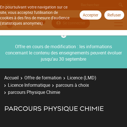
Aller à
En poursuivant votre navigation sur ce
site, vous acceptez l'utilisation de
Accepter
Refuser
cookies à des fins de mesure d'audience
Se connecter
(statistiques anonymes).
Offre en cours de modification : les informations
concernant le contenu des enseignements peuvent évoluer
jusqu’au 30 septembre
Accueil
Offre de formation
Licence (LMD)
Licence Informatique
parcours à choix
parcours Physique Chimie
PARCOURS PHYSIQUE CHIMIE