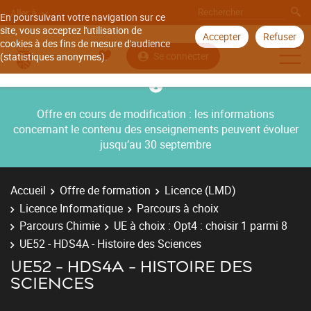
Aller à
En poursuivant votre navigation sur ce
site, vous acceptez l'utilisation de
Accepter
Refuser
cookies à des fins de mesure d'audience
Se connecter
(statistiques anonymes).
Offre en cours de modification : les informations
concernant le contenu des enseignements peuvent évoluer
jusqu’au 30 septembre
Accueil
Offre de formation
Licence (LMD)
Licence Informatique
Parcours à choix
Parcours Chimie
UE à choix : Opt4 : choisir 1 parmi 8
UE52 - HDS4A - Histoire des Sciences
UE52 - HDS4A - HISTOIRE DES
SCIENCES