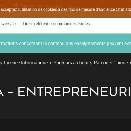
Plan
Candidatures inscriptions
 acceptez l'utilisation de cookies à des fins de mesure d'audience (statis
nsversale
Lire le référentiel commun des études
nformations concernant le contenu des enseignements peuvent év
Licence Informatique
Parcours à choix
Parcours Chimie
A - ENTREPRENEUR