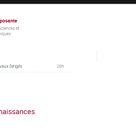
posante
ciences et
niques
vaux Dirigés
20h
nnaissances