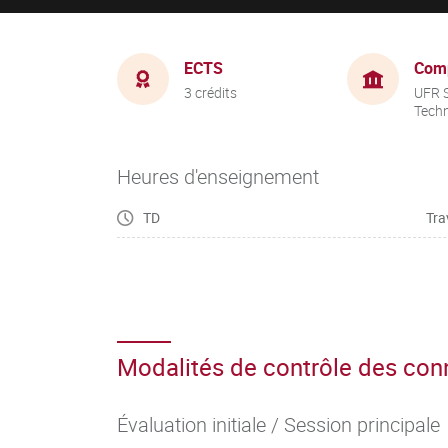
ECTS
Com
3 crédits
UFR S
Tech
Heures d'enseignement
TD
Tra
Modalités de contrôle des co
Évaluation initiale / Session principale