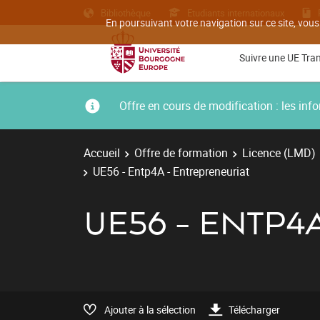
Bibliothèque
Etudiants internationaux
En poursuivant votre navigation sur ce site, vous
Suivre une UE Tra
Offre en cours de modification : les i
Accueil
Offre de formation
Licence (LMD)
UE56 - Entp4A - Entrepreneuriat
UE56 - ENTP4
Ajouter à la sélection
Télécharger