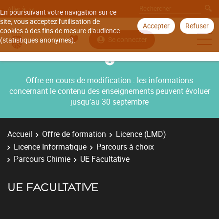
Aller à
En poursuivant votre navigation sur ce
site, vous acceptez l'utilisation de
Accepter
Refuser
cookies à des fins de mesure d'audience
Se connecter
(statistiques anonymes).
Offre en cours de modification : les informations
concernant le contenu des enseignements peuvent évoluer
jusqu’au 30 septembre
Accueil
Offre de formation
Licence (LMD)
Licence Informatique
Parcours à choix
Parcours Chimie
UE Facultative
UE FACULTATIVE