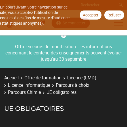
Aller à
En poursuivant votre navigation sur ce
site, vous acceptez l'utilisation de
Accepter
Refuser
cookies à des fins de mesure d'audience
Se connecter
(statistiques anonymes).
Offre en cours de modification : les informations
concernant le contenu des enseignements peuvent évoluer
jusqu’au 30 septembre
Accueil
Offre de formation
Licence (LMD)
Licence Informatique
Parcours à choix
Parcours Chimie
UE obligatoires
UE OBLIGATOIRES