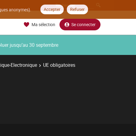
Accepter
Refuser
tiques anonymes).
Ma sélection
Se connecter
oluer jusqu’au 30 septembre
ique-Electronique
UE obligatoires