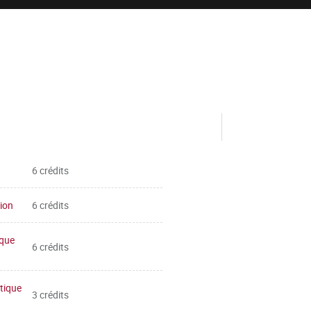
6 crédits
tion
6 crédits
ique
6 crédits
atique
3 crédits