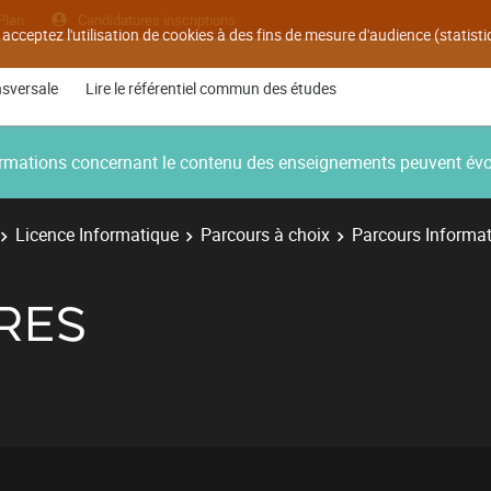
Plan
Candidatures inscriptions
 acceptez l'utilisation de cookies à des fins de mesure d'audience (statis
nsversale
Lire le référentiel commun des études
nformations concernant le contenu des enseignements peuvent év
Licence Informatique
Parcours à choix
Parcours Informat
RES