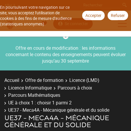
Aller à
En poursuivant votre navigation sur ce
site, vous acceptez l'utilisation de
Accepter
Refuser
cookies à des fins de mesure d'audience
Se connecter
(statistiques anonymes).
Offre en cours de modification : les informations
concernant le contenu des enseignements peuvent évoluer
jusqu’au 30 septembre
Accueil
Offre de formation
Licence (LMD)
Licence Informatique
Parcours à choix
Parcours Mathématiques
UE à choix 1 : choisir 1 parmi 2
UE37 - Meca4A - Mécanique générale et du solide
UE37 - MECA4A - MÉCANIQUE
GÉNÉRALE ET DU SOLIDE