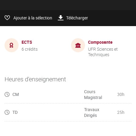
Ajouter à la sélection
Télécharger
ECTS
Composante
6 crédits
UFR Sciences et
Techniques
Heures d'enseignement
Cours
CM
30h
Magistral
Travaux
TD
25h
Dirigés