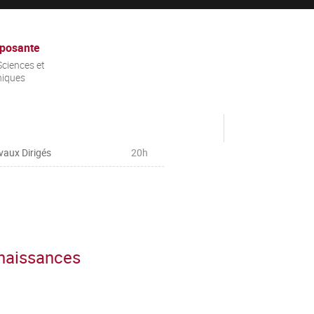
posante
ciences et
niques
vaux Dirigés
20h
nnaissances