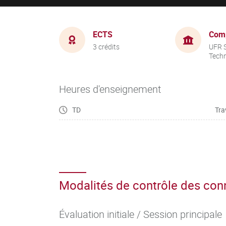
ECTS
Com
3 crédits
UFR S
Tech
Heures d'enseignement
TD
Tra
Modalités de contrôle des co
Évaluation initiale / Session principale