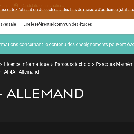
Plan
Candidatures inscriptions
 acceptez l'utilisation de cookies à des fins de mesure d'audience (statis
nsversale
Lire le référentiel commun des études
nformations concernant le contenu des enseignements peuvent év
Licence Informatique
Parcours à choix
Parcours Mathém
 - All4A - Allemand
 - ALLEMAND