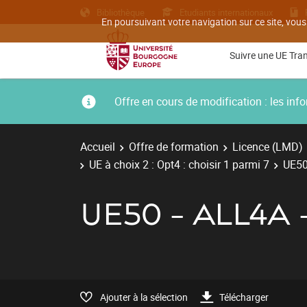
Bibliothèque
Etudiants internationaux
En poursuivant votre navigation sur ce site, vous
Suivre une UE Tra
Offre en cours de modification : les i
Accueil
Offre de formation
Licence (LMD)
UE à choix 2 : Opt4 : choisir 1 parmi 7
UE50
UE50 - ALL4A
Ajouter à la sélection
Télécharger