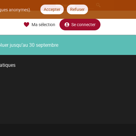
Accepter
Refuser
tiques anonymes).
Ma sélection
Se connecter
oluer jusqu’au 30 septembre
atiques