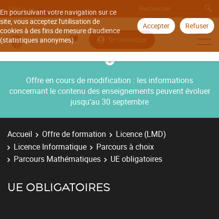
Aller à
En poursuivant votre navigation sur ce
site, vous acceptez l'utilisation de
Accepter
Refuser
cookies à des fins de mesure d'audience
Se connecter
(statistiques anonymes).
Offre en cours de modification : les informations
concernant le contenu des enseignements peuvent évoluer
jusqu’au 30 septembre
Accueil
Offre de formation
Licence (LMD)
Licence Informatique
Parcours à choix
Parcours Mathématiques
UE obligatoires
UE OBLIGATOIRES