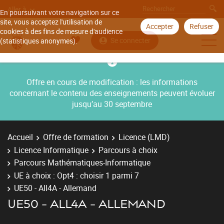
Aller à
En poursuivant votre navigation sur ce
site, vous acceptez l'utilisation de
Accepter
Refuser
cookies à des fins de mesure d'audience
Se connecter
(statistiques anonymes).
Offre en cours de modification : les informations
concernant le contenu des enseignements peuvent évoluer
jusqu’au 30 septembre
Accueil
Offre de formation
Licence (LMD)
Licence Informatique
Parcours à choix
Parcours Mathématiques-Informatique
UE à choix : Opt4 : choisir 1 parmi 7
UE50 - All4A - Allemand
UE50 - ALL4A - ALLEMAND