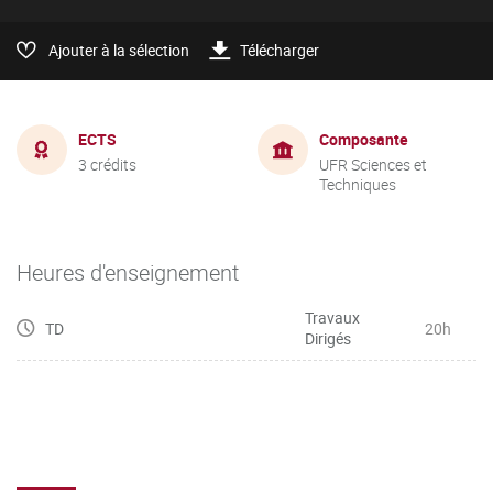
Ajouter à la sélection
Télécharger
ECTS
Composante
3 crédits
UFR Sciences et
Techniques
Heures d'enseignement
Travaux
TD
20h
Dirigés