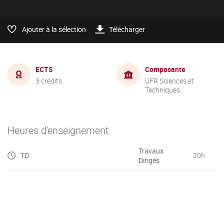
Ajouter à la sélection
Télécharger
ECTS
Composante
3 crédits
UFR Sciences et
Techniques
Heures d'enseignement
Travaux
TD
20h
Dirigés