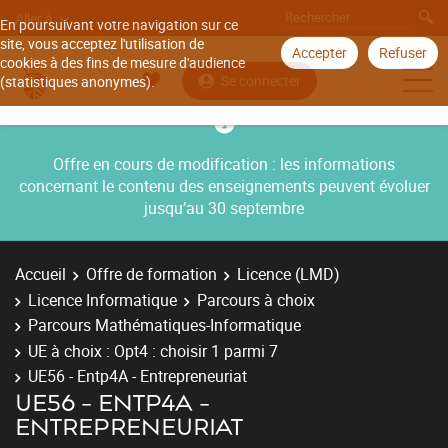
Aller à
En poursuivant votre navigation sur ce
site, vous acceptez l'utilisation de
Accepter
Refuser
cookies à des fins de mesure d'audience
Se connecter
(statistiques anonymes).
Offre en cours de modification : les informations
concernant le contenu des enseignements peuvent évoluer
jusqu’au 30 septembre
Accueil
Offre de formation
Licence (LMD)
Licence Informatique
Parcours à choix
Parcours Mathématiques-Informatique
UE à choix : Opt4 : choisir 1 parmi 7
UE56 - Entp4A - Entrepreneuriat
UE56 - ENTP4A -
ENTREPRENEURIAT