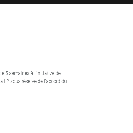
 5 semaines à l’initiative de
 la L2 sous réserve de l’accord du