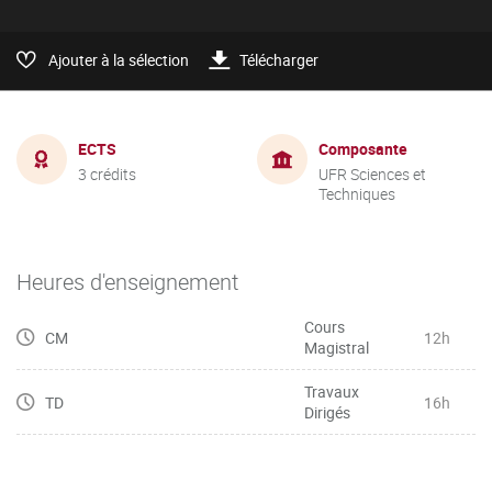
Ajouter à la sélection
Télécharger
ECTS
Composante
3 crédits
UFR Sciences et
Techniques
Heures d'enseignement
Cours
CM
12h
Magistral
Travaux
TD
16h
Dirigés