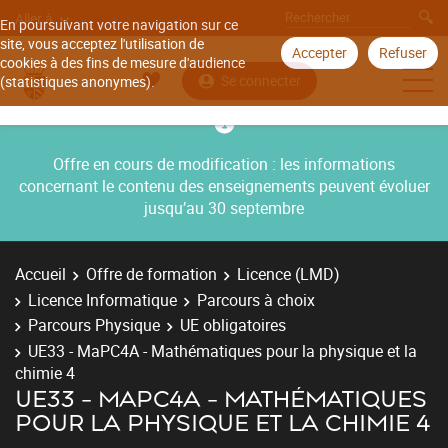
Aller à
En poursuivant votre navigation sur ce
site, vous acceptez l'utilisation de
Accepter
Refuser
cookies à des fins de mesure d'audience
Se connecter
(statistiques anonymes).
Offre en cours de modification : les informations
concernant le contenu des enseignements peuvent évoluer
jusqu’au 30 septembre
Accueil
Offre de formation
Licence (LMD)
Licence Informatique
Parcours à choix
Parcours Physique
UE obligatoires
UE33 - MaPC4A - Mathématiques pour la physique et la
chimie 4
UE33 - MAPC4A - MATHÉMATIQUES
POUR LA PHYSIQUE ET LA CHIMIE 4