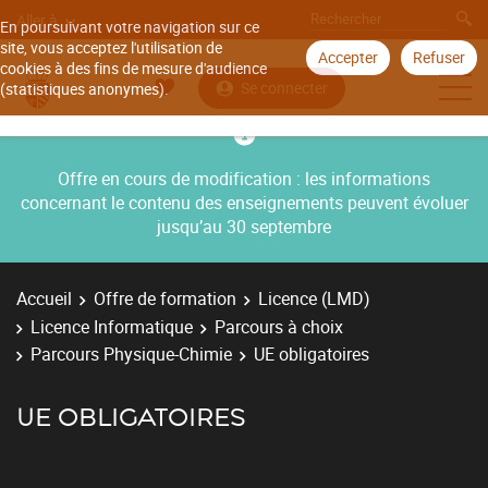
Aller à
En poursuivant votre navigation sur ce
site, vous acceptez l'utilisation de
Accepter
Refuser
cookies à des fins de mesure d'audience
Se connecter
(statistiques anonymes).
Offre en cours de modification : les informations
concernant le contenu des enseignements peuvent évoluer
jusqu’au 30 septembre
Accueil
Offre de formation
Licence (LMD)
Licence Informatique
Parcours à choix
Parcours Physique-Chimie
UE obligatoires
UE OBLIGATOIRES