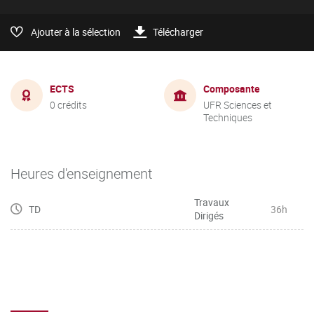
Ajouter à la sélection
Télécharger
ECTS
Composante
0 crédits
UFR Sciences et
Techniques
Heures d'enseignement
Travaux
TD
36h
Dirigés