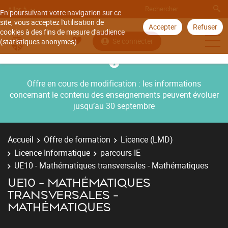
Aller à
En poursuivant votre navigation sur ce
site, vous acceptez l'utilisation de
Accepter
Refuser
cookies à des fins de mesure d'audience
Se connecter
(statistiques anonymes).
Offre en cours de modification : les informations
concernant le contenu des enseignements peuvent évoluer
jusqu’au 30 septembre
Accueil
Offre de formation
Licence (LMD)
Licence Informatique
parcours IE
UE10 - Mathématiques transversales - Mathématiques
UE10 - MATHÉMATIQUES
TRANSVERSALES -
MATHÉMATIQUES