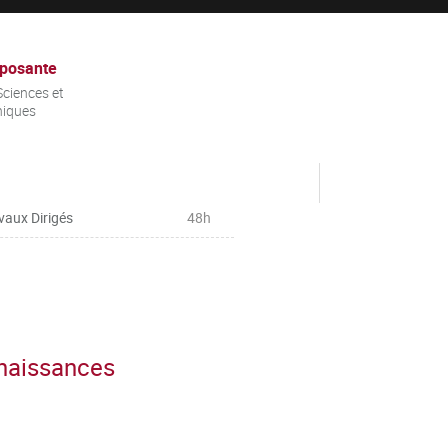
posante
ciences et
niques
vaux Dirigés
48h
nnaissances