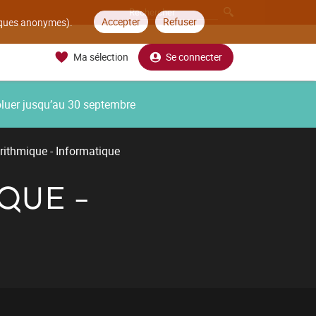
Accepter
Refuser
tiques anonymes).
Ma sélection
Se connecter
oluer jusqu’au 30 septembre
gorithmique - Informatique
IQUE -