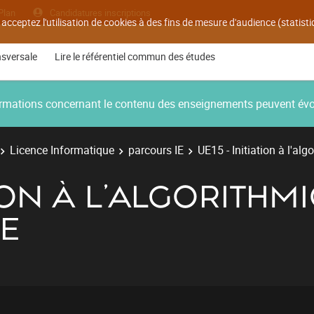
Plan
Candidatures inscriptions
 acceptez l'utilisation de cookies à des fins de mesure d'audience (statis
nsversale
Lire le référentiel commun des études
nformations concernant le contenu des enseignements peuvent év
Licence Informatique
parcours IE
UE15 - Initiation à l'al
TION À L'ALGORITHM
E