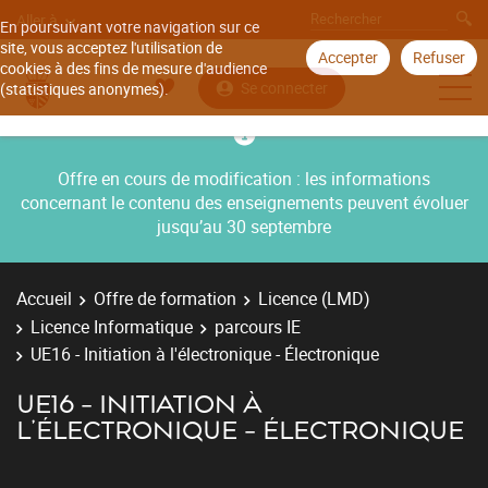
Aller à
En poursuivant votre navigation sur ce
site, vous acceptez l'utilisation de
Accepter
Refuser
cookies à des fins de mesure d'audience
Se connecter
(statistiques anonymes).
Offre en cours de modification : les informations
concernant le contenu des enseignements peuvent évoluer
jusqu’au 30 septembre
Accueil
Offre de formation
Licence (LMD)
Licence Informatique
parcours IE
UE16 - Initiation à l'électronique - Électronique
UE16 - INITIATION À
L'ÉLECTRONIQUE - ÉLECTRONIQUE