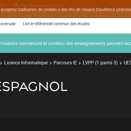
Plan
Candidatures inscriptions
 acceptez l'utilisation de cookies à des fins de mesure d'audience (statis
nsversale
Lire le référentiel commun des études
nformations concernant le contenu des enseignements peuvent év
Licence Informatique
Parcours IE
LVPP (1 parmi 3)
UE5
- ESPAGNOL