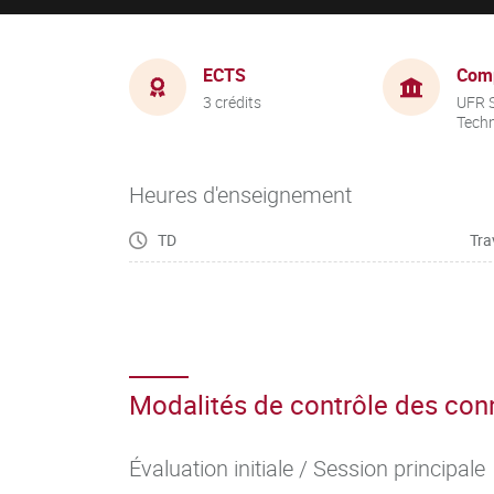
ECTS
Com
3 crédits
UFR S
Tech
Heures d'enseignement
TD
Tra
Modalités de contrôle des co
Évaluation initiale / Session principale