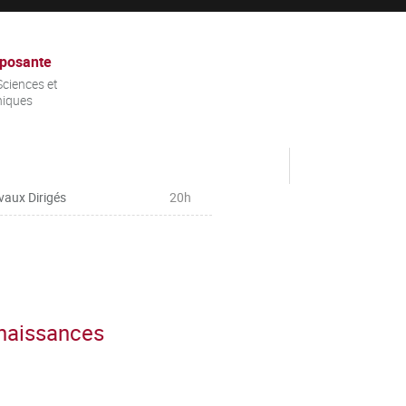
posante
ciences et
niques
vaux Dirigés
20h
nnaissances