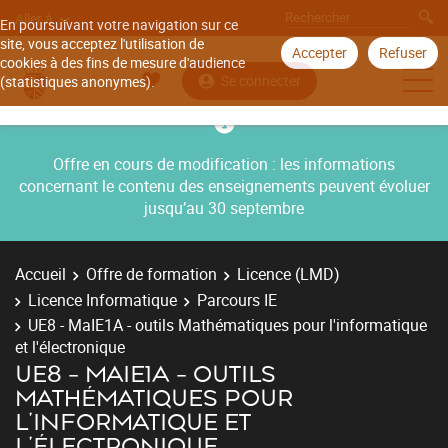
Aller à
En poursuivant votre navigation sur ce
site, vous acceptez l'utilisation de
Accepter
Refuser
cookies à des fins de mesure d'audience
Se connecter
(statistiques anonymes).
Offre en cours de modification : les informations
concernant le contenu des enseignements peuvent évoluer
jusqu’au 30 septembre
Accueil
Offre de formation
Licence (LMD)
Licence Informatique
Parcours IE
UE8 - MaIE1A - outils Mathématiques pour l'informatique
et l'électronique
UE8 - MAIE1A - OUTILS
MATHÉMATIQUES POUR
L'INFORMATIQUE ET
L'ÉLECTRONIQUE