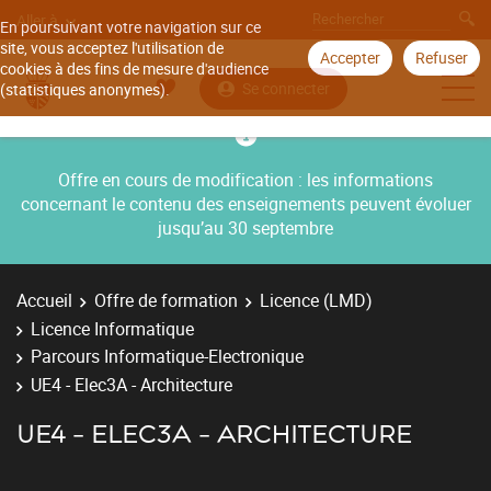
Aller à
En poursuivant votre navigation sur ce
site, vous acceptez l'utilisation de
Accepter
Refuser
cookies à des fins de mesure d'audience
Se connecter
(statistiques anonymes).
Offre en cours de modification : les informations
concernant le contenu des enseignements peuvent évoluer
jusqu’au 30 septembre
Accueil
Offre de formation
Licence (LMD)
Licence Informatique
Parcours Informatique-Electronique
UE4 - Elec3A - Architecture
UE4 - ELEC3A - ARCHITECTURE