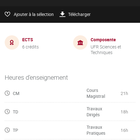
Ajouter à la sélection
Télécharger
ECTS
Composante
6 crédits
UFR Sciences et
Techniques
Heures d'enseignement
Cours
CM
21h
Magistral
Travaux
TD
18h
Dirigés
Travaux
TP
16h
Pratiques