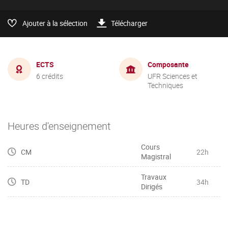
Ajouter à la sélection
Télécharger
ECTS
Composante
6 crédits
UFR Sciences et
Techniques
Heures d'enseignement
Cours
CM
22h
Magistral
Travaux
TD
34h
Dirigés