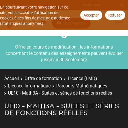
Aller à
En poursuivant votre navigation sur ce
site, vous acceptez l'utilisation de
Accepter
Refuser
cookies à des fins de mesure d'audience
Se connecter
(statistiques anonymes).
Offre en cours de modification : les informations
concernant le contenu des enseignements peuvent évoluer
jusqu’au 30 septembre
Accueil
Offre de formation
Licence (LMD)
Licence Informatique
Parcours Mathématiques
UE10 - Math3A - Suites et séries de fonctions réelles
UE10 - MATH3A - SUITES ET SÉRIES
DE FONCTIONS RÉELLES