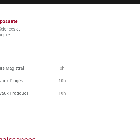
posante
ciences et
niques
rs Magistral
8h
vaux Dirigés
10h
vaux Pratiques
10h
nnaissances