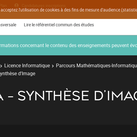
Plan
Candidatures inscriptions
 acceptez l'utilisation de cookies à des fins de mesure d'audience (statis
nsversale
Lire le référentiel commun des études
nformations concernant le contenu des enseignements peuvent év
Licence Informatique
Parcours Mathématiques-Informatiq
Synthèse d'Image
A - SYNTHÈSE D'IM