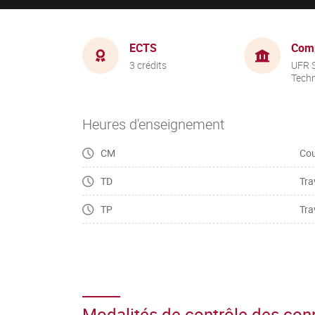
ECTS
Com
3 crédits
UFR S
Tech
Heures d'enseignement
CM
Cou
TD
Tra
TP
Tra
Modalités de contrôle des co