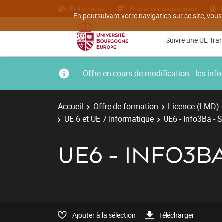
Bibliothèque
Etudiants internationaux
En poursuivant votre navigation sur ce site, vous
Suivre une UE Tra
Offre en cours de modification : les i
Accueil
Offre de formation
Licence (LMD)
UE 6 et UE 7 Informatique
UE6 - Info3Ba - 
UE6 - INFO3B
Ajouter à la sélection
Télécharger