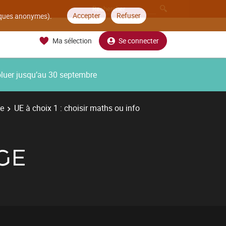
Accepter
Refuser
tiques anonymes).
Ma sélection
Se connecter
oluer jusqu’au 30 septembre
ue
UE à choix 1 : choisir maths ou info
AGE