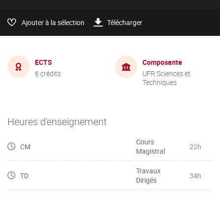
Ajouter à la sélection
Télécharger
ECTS
Composante
6 crédits
UFR Sciences et
Techniques
Heures d'enseignement
Cours
CM
22h
Magistral
Travaux
TD
34h
Dirigés