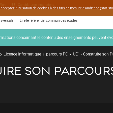
Plan
Candidatures inscriptions
 acceptez l'utilisation de cookies à des fins de mesure d'audience (statis
nsversale
Lire le référentiel commun des études
nformations concernant le contenu des enseignements peuvent év
Licence Informatique
parcours PC
UE1 - Construire son P
UIRE SON PARCOURS