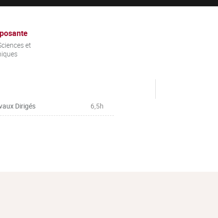
posante
ciences et
niques
vaux Dirigés
6,5h