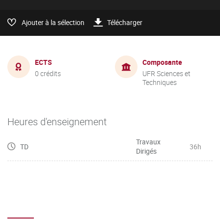
Ajouter à la sélection
Télécharger
ECTS
Composante
0 crédits
UFR Sciences et
Techniques
Heures d'enseignement
Travaux
TD
36h
Dirigés