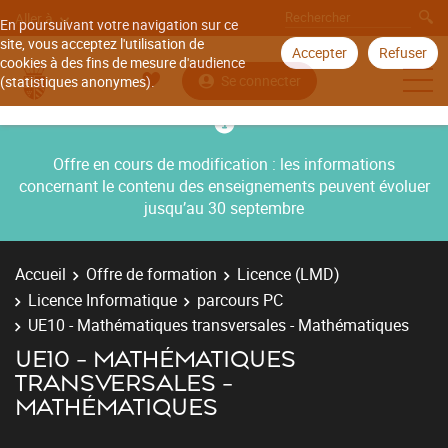
Aller à
En poursuivant votre navigation sur ce
site, vous acceptez l'utilisation de
Accepter
Refuser
cookies à des fins de mesure d'audience
Se connecter
(statistiques anonymes).
Offre en cours de modification : les informations
concernant le contenu des enseignements peuvent évoluer
jusqu’au 30 septembre
Accueil
Offre de formation
Licence (LMD)
Licence Informatique
parcours PC
UE10 - Mathématiques transversales - Mathématiques
UE10 - MATHÉMATIQUES
TRANSVERSALES -
MATHÉMATIQUES