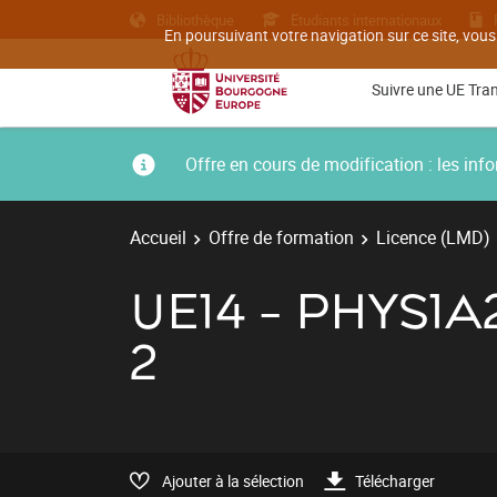
Bibliothèque
Etudiants internationaux
En poursuivant votre navigation sur ce site, vous
Suivre une UE Tra
Offre en cours de modification : les i
Accueil
Offre de formation
Licence (LMD)
UE14 - PHYS1A
2
Ajouter à la sélection
Télécharger