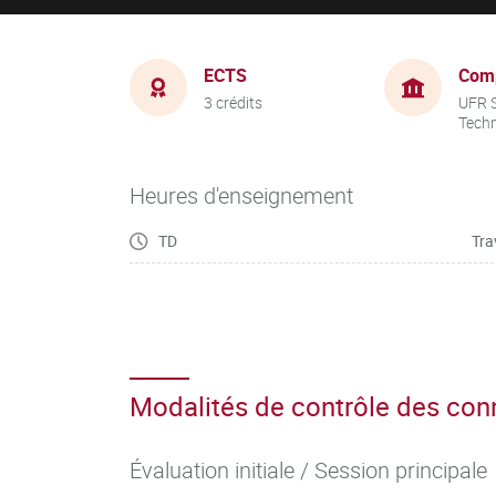
ECTS
Com
3 crédits
UFR S
Tech
Heures d'enseignement
TD
Tra
Modalités de contrôle des co
Évaluation initiale / Session principale