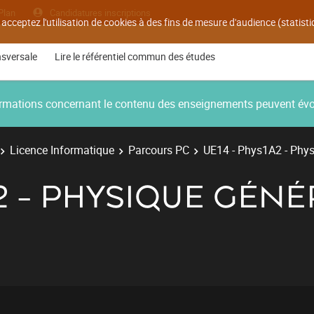
Plan
Candidatures inscriptions
 acceptez l'utilisation de cookies à des fins de mesure d'audience (statis
nsversale
Lire le référentiel commun des études
nformations concernant le contenu des enseignements peuvent év
Licence Informatique
Parcours PC
UE14 - Phys1A2 - Physi
2 - PHYSIQUE GÉNÉ