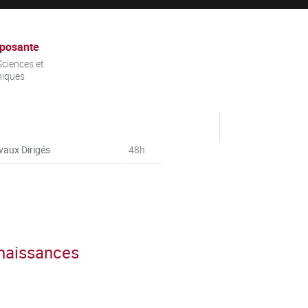
posante
ciences et
niques
vaux Dirigés
48h
nnaissances