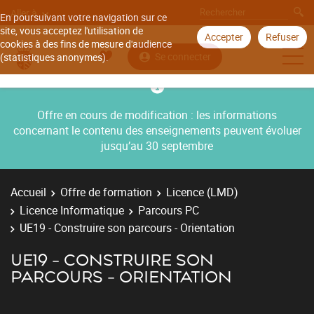
Aller à
En poursuivant votre navigation sur ce
site, vous acceptez l'utilisation de
Accepter
Refuser
cookies à des fins de mesure d'audience
Se connecter
(statistiques anonymes).
Offre en cours de modification : les informations
concernant le contenu des enseignements peuvent évoluer
jusqu’au 30 septembre
Accueil
Offre de formation
Licence (LMD)
Licence Informatique
Parcours PC
UE19 - Construire son parcours - Orientation
UE19 - CONSTRUIRE SON
PARCOURS - ORIENTATION