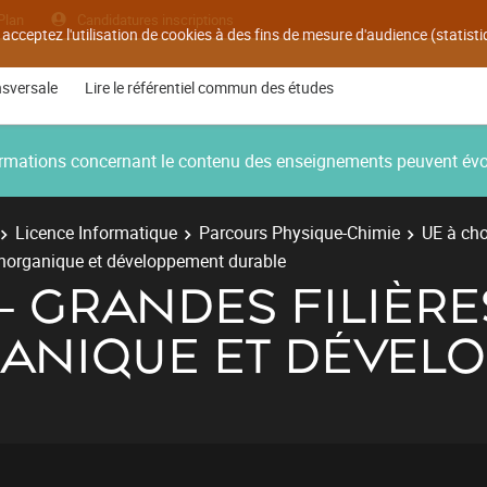
Plan
Candidatures inscriptions
 acceptez l'utilisation de cookies à des fins de mesure d'audience (statis
nsversale
Lire le référentiel commun des études
nformations concernant le contenu des enseignements peuvent év
Licence Informatique
Parcours Physique-Chimie
UE à cho
 inorganique et développement durable
 - GRANDES FILIÈRE
GANIQUE ET DÉVEL