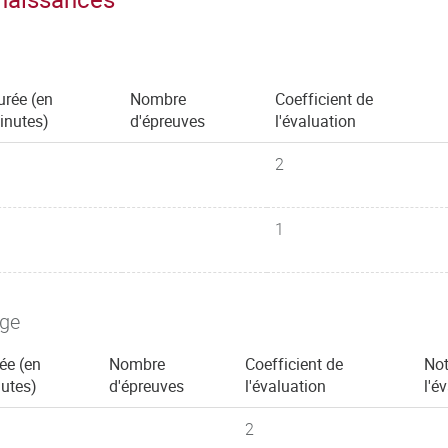
urée (en
Nombre
Coefficient de
inutes)
d'épreuves
l'évaluation
2
1
age
ée (en
Nombre
Coefficient de
Not
utes)
d'épreuves
l'évaluation
l'é
2