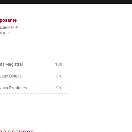
posante
ciences et
niques
rs Magistral
10h
vaux Dirigés
8h
vaux Pratiques
9h
nnaissances