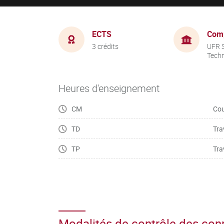
ECTS
Com
3 crédits
UFR S
Tech
Heures d'enseignement
CM
Cou
TD
Tra
TP
Tra
Modalités de contrôle des co