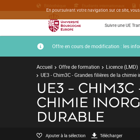
Bibliothèque
Etudiants internationaux
En poursuivant votre navigation sur ce site, vous
Suivre une UE Tra
Offre en cours de modification : les i
Accueil
Offre de formation
Licence (LMD)
UE3 - Chim3C - Grandes filières de la chimie
UE3 - CHIM3C
CHIMIE INOR
DURABLE
Ajouter à la sélection
Télécharger