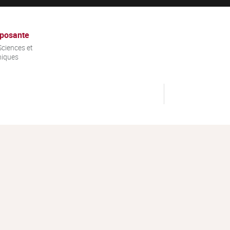
posante
ciences et
niques