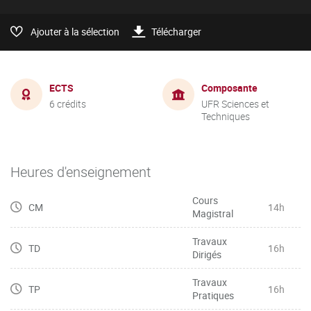
Ajouter à la sélection
Télécharger
ECTS
Composante
6 crédits
UFR Sciences et
Techniques
Heures d'enseignement
Cours
CM
14h
Magistral
Travaux
TD
16h
Dirigés
Travaux
TP
16h
Pratiques