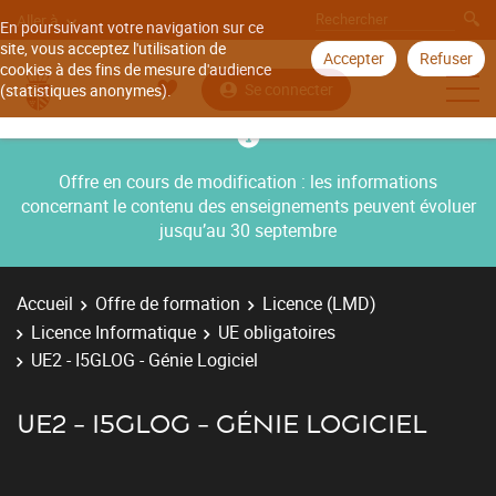
Aller à
En poursuivant votre navigation sur ce
site, vous acceptez l'utilisation de
Accepter
Refuser
cookies à des fins de mesure d'audience
Se connecter
(statistiques anonymes).
Offre en cours de modification : les informations
concernant le contenu des enseignements peuvent évoluer
jusqu’au 30 septembre
Accueil
Offre de formation
Licence (LMD)
Licence Informatique
UE obligatoires
UE2 - I5GLOG - Génie Logiciel
UE2 - I5GLOG - GÉNIE LOGICIEL