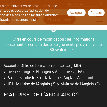
Aller à
En poursuivant votre navigation sur ce
site, vous acceptez l'utilisation de
Accepter
Refuser
cookies à des fins de mesure d'audience
Se connecter
(statistiques anonymes).
Offre en cours de modification : les informations
concernant le contenu des enseignements peuvent évoluer
jusqu’au 30 septembre
Accueil
Offre de formation
Licence (LMD)
Licence Langues Étrangères Appliquées (LEA)
Parcours Industries de la langue - Anglais-Allemand
UE1 - Maîtrise de l'Anglais (2)
Maîtrise de l'Anglais (2)
MAÎTRISE DE L'ANGLAIS (2)