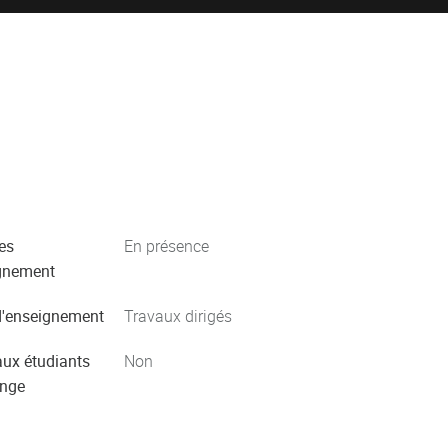
es
En présence
gnement
'enseignement
Travaux dirigés
aux étudiants
Non
ange