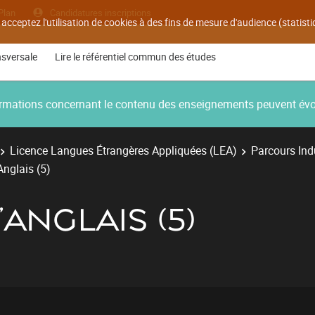
Plan
Candidatures inscriptions
 acceptez l'utilisation de cookies à des fins de mesure d'audience (statis
nsversale
Lire le référentiel commun des études
nformations concernant le contenu des enseignements peuvent év
Licence Langues Étrangères Appliquées (LEA)
Parcours Ind
Anglais (5)
'ANGLAIS (5)