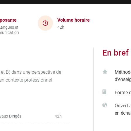
posante
Volume horaire
Langues et
42h
unication
En bref
 et B) dans une perspective de
Méthod
d'ensei
 en contexte professionnel
Forme d
Ouvert 
en éch
vaux Dirigés
42h