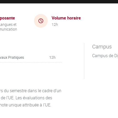
posante
Volume horaire
Langues et
12h
unication
Campus
Campus de Di
vaux Pratiques
12h
rs du semestre dans le cadre d’un
de l’UE. Les évaluations des
ote unique attribuée à l’UE.