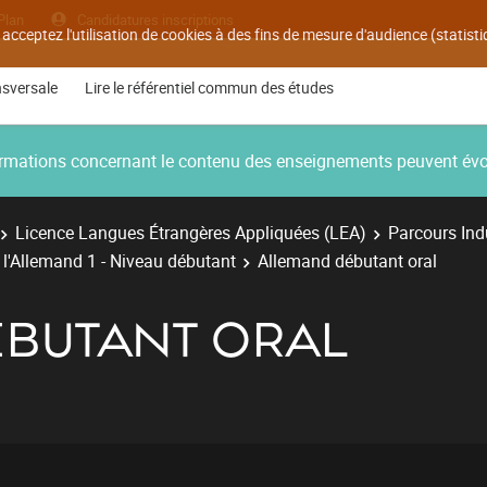
Plan
Candidatures inscriptions
 acceptez l'utilisation de cookies à des fins de mesure d'audience (statis
nsversale
Lire le référentiel commun des études
nformations concernant le contenu des enseignements peuvent év
Licence Langues Étrangères Appliquées (LEA)
Parcours Ind
 l'Allemand 1 - Niveau débutant
Allemand débutant oral
BUTANT ORAL