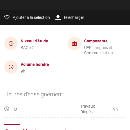
Ajouter à la sélection
Télécharger
Niveau d'étude
Composante
BAC +2
UFR Langues et
Communication
Volume horaire
9h
Heures d'enseignement
Travaux
TD
9h
Dirigés