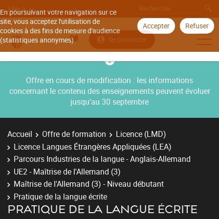
Aller à
En poursuivant votre navigation sur ce
site, vous acceptez l'utilisation de
Accepter
Refuser
cookies à des fins de mesure d'audience
Se connecter
(statistiques anonymes).
Offre en cours de modification : les informations
concernant le contenu des enseignements peuvent évoluer
jusqu’au 30 septembre
Accueil
Offre de formation
Licence (LMD)
Licence Langues Étrangères Appliquées (LEA)
Parcours Industries de la langue - Anglais-Allemand
UE2 - Maîtrise de l'Allemand (3)
Maîtrise de l'Allemand (3) - Niveau débutant
Pratique de la langue écrite
PRATIQUE DE LA LANGUE ÉCRITE