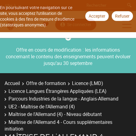
Aller à
En poursuivant votre navigation sur ce
site, vous acceptez l'utilisation de
Accepter
Refuser
cookies à des fins de mesure d'audience
Se connecter
(statistiques anonymes).
Offre en cours de modification : les informations
concernant le contenu des enseignements peuvent évoluer
jusqu’au 30 septembre
Accueil
Offre de formation
Licence (LMD)
Licence Langues Étrangères Appliquées (LEA)
Parcours Industries de la langue - Anglais-Allemand
UE2 - Maîtrise de l'Allemand (4)
Maîtrise de l'Allemand (4) - Niveau débutant
Maîtrise de l'Allemand 4 - Cours supplémentaires
initiation