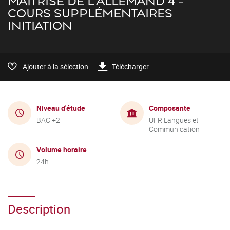
MAÎTRISE DE L'ALLEMAND 4 -
COURS SUPPLÉMENTAIRES
INITIATION
Ajouter à la sélection
Télécharger
Niveau d'étude
Composante
BAC +2
UFR Langues et
Communication
Volume horaire
24h
Description