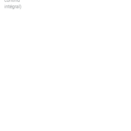
continu
intégral)