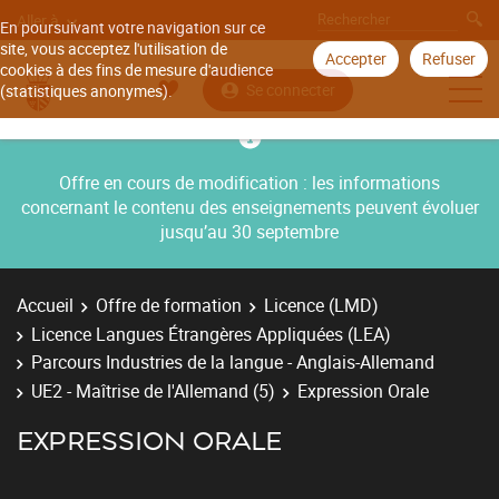
Aller à
En poursuivant votre navigation sur ce
site, vous acceptez l'utilisation de
Accepter
Refuser
cookies à des fins de mesure d'audience
Se connecter
(statistiques anonymes).
Offre en cours de modification : les informations
concernant le contenu des enseignements peuvent évoluer
jusqu’au 30 septembre
Accueil
Offre de formation
Licence (LMD)
Licence Langues Étrangères Appliquées (LEA)
Parcours Industries de la langue - Anglais-Allemand
UE2 - Maîtrise de l'Allemand (5)
Expression Orale
EXPRESSION ORALE