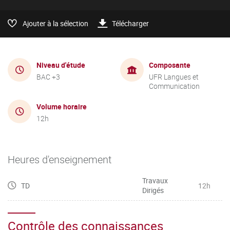
Ajouter à la sélection
Télécharger
Niveau d'étude
Composante
BAC +3
UFR Langues et
Communication
Volume horaire
12h
Heures d'enseignement
Travaux
TD
12h
Dirigés
Contrôle des connaissances