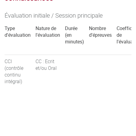
Évaluation initiale / Session principale
Type
Nature de
Durée
Nombre
Coefficie
d'évaluation
l'évaluation
(en
d'épreuves
de
minutes)
l'évaluat
CCI
CC : Ecrit
(contrôle
et/ou Oral
continu
intégral)