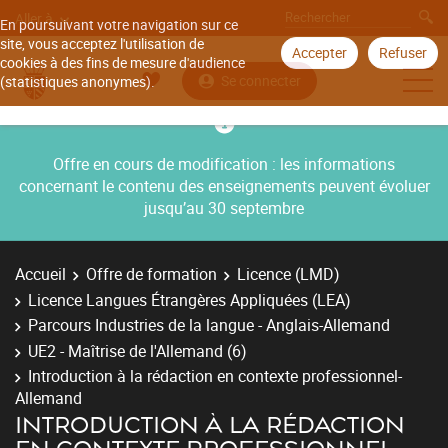
Aller à
En poursuivant votre navigation sur ce
site, vous acceptez l'utilisation de
Accepter
Refuser
cookies à des fins de mesure d'audience
Se connecter
(statistiques anonymes).
Offre en cours de modification : les informations
concernant le contenu des enseignements peuvent évoluer
jusqu’au 30 septembre
Accueil
Offre de formation
Licence (LMD)
Licence Langues Étrangères Appliquées (LEA)
Parcours Industries de la langue - Anglais-Allemand
UE2 - Maîtrise de l'Allemand (6)
Introduction à la rédaction en contexte professionnel-
Allemand
INTRODUCTION À LA RÉDACTION