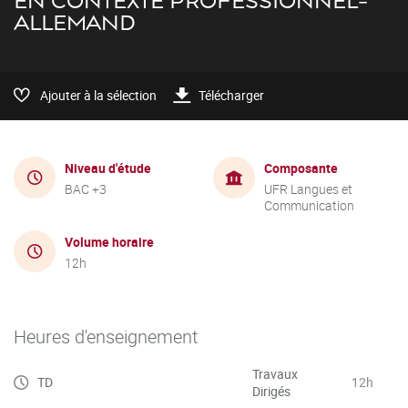
EN CONTEXTE PROFESSIONNEL-
ALLEMAND
Ajouter à la sélection
Télécharger
Niveau d'étude
Composante
BAC +3
UFR Langues et
Communication
Volume horaire
12h
Heures d'enseignement
Travaux
TD
12h
Dirigés