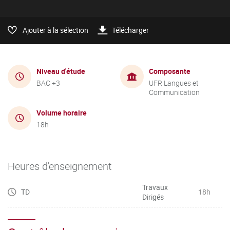
Ajouter à la sélection
Télécharger
Niveau d'étude
Composante
BAC +3
UFR Langues et
Communication
Volume horaire
18h
Heures d'enseignement
Travaux
TD
18h
Dirigés