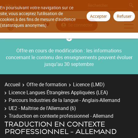
Aller à
En poursuivant votre navigation sur ce
site, vous acceptez l'utilisation de
Accepter
Refuser
cookies à des fins de mesure d'audience
Se connecter
(statistiques anonymes).
Offre en cours de modification : les informations
concernant le contenu des enseignements peuvent évoluer
jusqu’au 30 septembre
Accueil
Offre de formation
Licence (LMD)
Licence Langues Étrangères Appliquées (LEA)
Parcours Industries de la langue - Anglais-Allemand
UE2 - Maîtrise de l'Allemand (6)
Traduction en contexte professionnel - Allemand
TRADUCTION EN CONTEXTE
PROFESSIONNEL - ALLEMAND