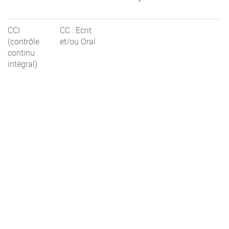
CCI
CC : Ecrit
(contrôle
et/ou Oral
continu
intégral)