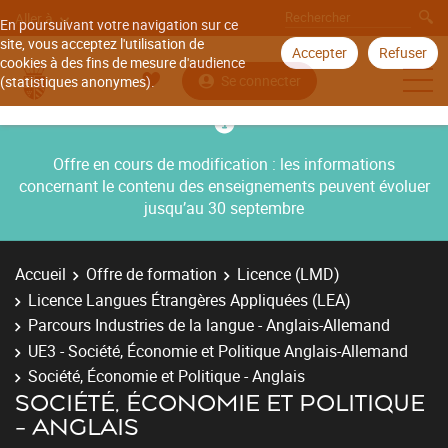
Aller à
En poursuivant votre navigation sur ce
site, vous acceptez l'utilisation de
Accepter
Refuser
cookies à des fins de mesure d'audience
Se connecter
(statistiques anonymes).
Offre en cours de modification : les informations
concernant le contenu des enseignements peuvent évoluer
jusqu’au 30 septembre
Accueil
Offre de formation
Licence (LMD)
Licence Langues Étrangères Appliquées (LEA)
Parcours Industries de la langue - Anglais-Allemand
UE3 - Société, Économie et Politique Anglais-Allemand
Société, Économie et Politique - Anglais
SOCIÉTÉ, ÉCONOMIE ET POLITIQUE
- ANGLAIS