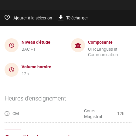
Ajouter à la sélection
Télécharger
Niveau d'étude
Composante
BAC +1
UFR Langues et
Communication
Volume horaire
12h
Heures d'enseignement
Cours
CM
12h
Magistral