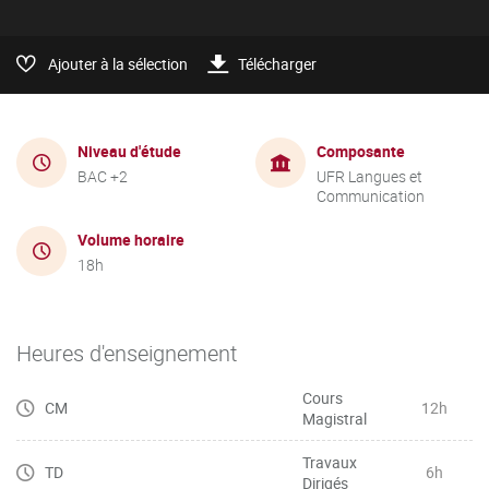
Ajouter à la sélection
Télécharger
Niveau d'étude
Composante
BAC +2
UFR Langues et
Communication
Volume horaire
18h
Heures d'enseignement
Cours
CM
12h
Magistral
Travaux
TD
6h
Dirigés