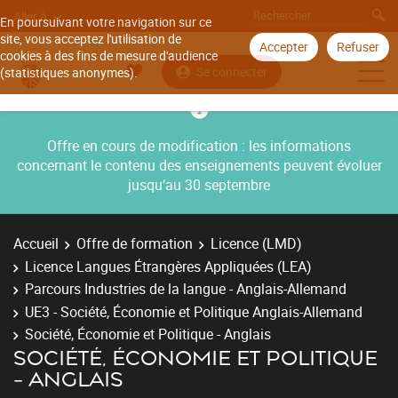
Aller à
En poursuivant votre navigation sur ce
site, vous acceptez l'utilisation de
Accepter
Refuser
cookies à des fins de mesure d'audience
Se connecter
(statistiques anonymes).
Offre en cours de modification : les informations
concernant le contenu des enseignements peuvent évoluer
jusqu’au 30 septembre
Accueil
Offre de formation
Licence (LMD)
Licence Langues Étrangères Appliquées (LEA)
Parcours Industries de la langue - Anglais-Allemand
UE3 - Société, Économie et Politique Anglais-Allemand
Société, Économie et Politique - Anglais
SOCIÉTÉ, ÉCONOMIE ET POLITIQUE
- ANGLAIS