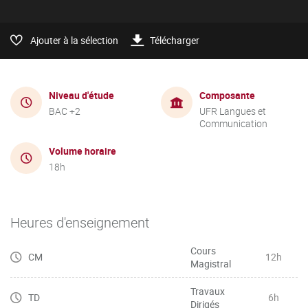
Ajouter à la sélection
Télécharger
Niveau d'étude
Composante
BAC +2
UFR Langues et
Communication
Volume horaire
18h
Heures d'enseignement
Cours
CM
12h
Magistral
Travaux
TD
6h
Dirigés