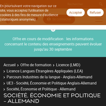
Aller à
En poursuivant votre navigation sur ce
site, vous acceptez l'utilisation de
Accepter
Refuser
cookies à des fins de mesure d'audience
Se connecter
(statistiques anonymes).
Offre en cours de modification : les informations
concernant le contenu des enseignements peuvent évoluer
jusqu’au 30 septembre
Accueil
Offre de formation
Licence (LMD)
Licence Langues Étrangères Appliquées (LEA)
Parcours Industries de la langue - Anglais-Allemand
UE3 - Société, Économie et Politique Anglais-Allemand
Société, Économie et Politique - Allemand
SOCIÉTÉ, ÉCONOMIE ET POLITIQUE
- ALLEMAND