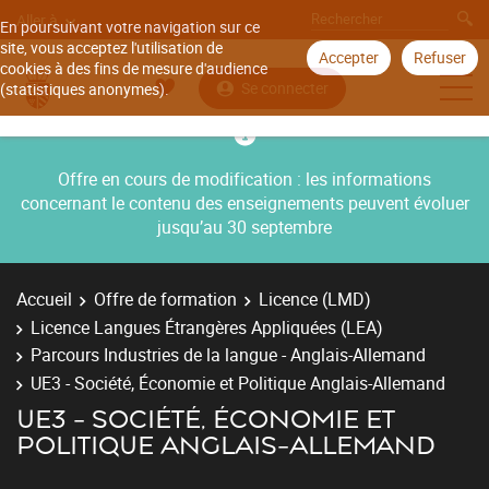
Aller à
En poursuivant votre navigation sur ce
site, vous acceptez l'utilisation de
Accepter
Refuser
cookies à des fins de mesure d'audience
Se connecter
(statistiques anonymes).
Offre en cours de modification : les informations
concernant le contenu des enseignements peuvent évoluer
jusqu’au 30 septembre
Accueil
Offre de formation
Licence (LMD)
Licence Langues Étrangères Appliquées (LEA)
Parcours Industries de la langue - Anglais-Allemand
UE3 - Société, Économie et Politique Anglais-Allemand
UE3 - SOCIÉTÉ, ÉCONOMIE ET
POLITIQUE ANGLAIS-ALLEMAND