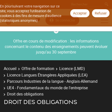
Aller à
En poursuivant votre navigation sur ce
site, vous acceptez l'utilisation de
Accepter
Refuser
cookies à des fins de mesure d'audience
Se connecter
(statistiques anonymes).
Offre en cours de modification : les informations
concernant le contenu des enseignements peuvent évoluer
jusqu’au 30 septembre
Accueil
Offre de formation
Licence (LMD)
Licence Langues Étrangères Appliquées (LEA)
Parcours Industries de la langue - Anglais-Allemand
UE4 - Fondamentaux du monde de l'entreprise
Droit des obligations
DROIT DES OBLIGATIONS