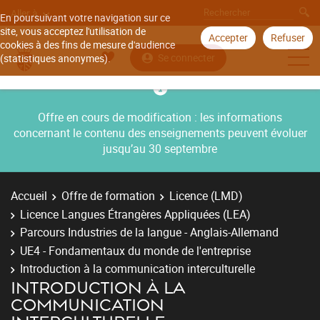
Aller à
En poursuivant votre navigation sur ce
site, vous acceptez l'utilisation de
Accepter
Refuser
cookies à des fins de mesure d'audience
Se connecter
(statistiques anonymes).
Offre en cours de modification : les informations
concernant le contenu des enseignements peuvent évoluer
jusqu’au 30 septembre
Accueil
Offre de formation
Licence (LMD)
Licence Langues Étrangères Appliquées (LEA)
Parcours Industries de la langue - Anglais-Allemand
UE4 - Fondamentaux du monde de l'entreprise
Introduction à la communication interculturelle
INTRODUCTION À LA
COMMUNICATION