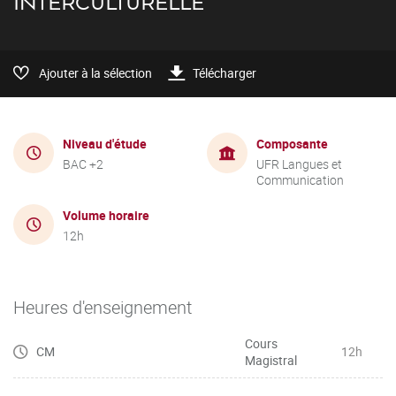
INTERCULTURELLE
Ajouter à la sélection
Télécharger
Niveau d'étude
Composante
BAC +2
UFR Langues et
Communication
Volume horaire
12h
Heures d'enseignement
Cours
CM
12h
Magistral